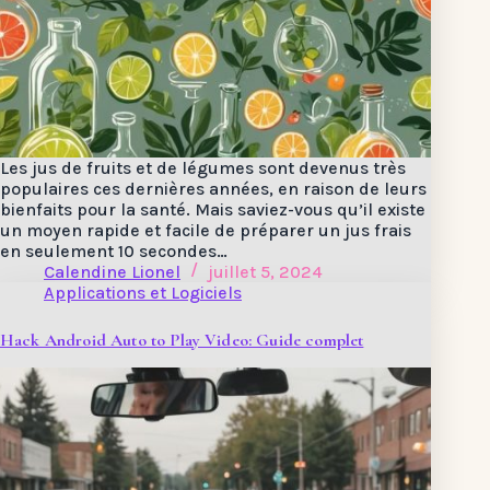
Les jus de fruits et de légumes sont devenus très
populaires ces dernières années, en raison de leurs
bienfaits pour la santé. Mais saviez-vous qu’il existe
un moyen rapide et facile de préparer un jus frais
en seulement 10 secondes…
Calendine Lionel
juillet 5, 2024
Applications et Logiciels
Hack Android Auto to Play Video: Guide complet