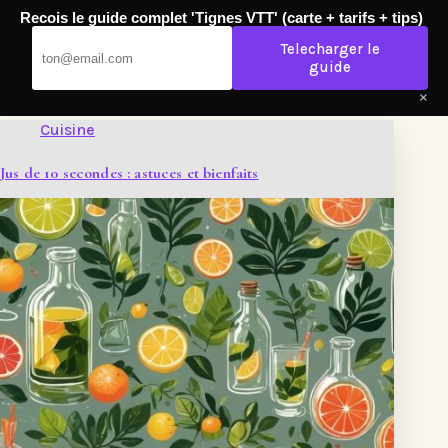
Passer
Recois le guide complet 'Tignes VTT' (carte + tarifs + tips)
au
Kisstory
contenu
Telecharger le
guide
×
Cuisine
Jus de 10 secondes : astuces et bienfaits