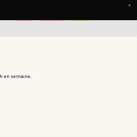
×
Accueil
Le Journal
Contact
8h en semaine.