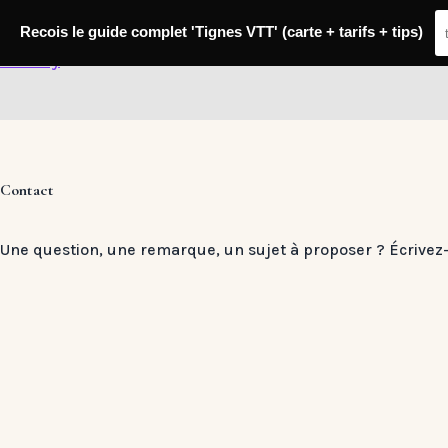
Passer
au
Recois le guide complet 'Tignes VTT' (carte + tarifs + tips)
contenu
Kisstory
Contact
Une question, une remarque, un sujet à proposer ? Écrivez