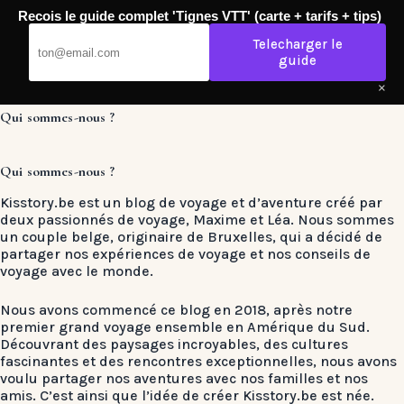
Passer
Recois le guide complet 'Tignes VTT' (carte + tarifs + tips)
au
Kisstory
contenu
Telecharger le
guide
×
Qui sommes-nous ?
Qui sommes-nous ?
Kisstory.be est un blog de voyage et d’aventure créé par
deux passionnés de voyage, Maxime et Léa. Nous sommes
un couple belge, originaire de Bruxelles, qui a décidé de
partager nos expériences de voyage et nos conseils de
voyage avec le monde.
Nous avons commencé ce blog en 2018, après notre
premier grand voyage ensemble en Amérique du Sud.
Découvrant des paysages incroyables, des cultures
fascinantes et des rencontres exceptionnelles, nous avons
voulu partager nos aventures avec nos familles et nos
amis. C’est ainsi que l’idée de créer Kisstory.be est née.