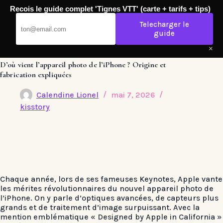
Passer
Recois le guide complet 'Tignes VTT' (carte + tarifs + tips)
au
Kisstory
contenu
Telecharger le
guide
×
D’où vient l’appareil photo de l’iPhone ? Origine et
fabrication expliquées
Calendine Lionel
mai 7, 2026
kisstory
Chaque année, lors de ses fameuses Keynotes, Apple vante
les mérites révolutionnaires du nouvel appareil photo de
l’iPhone. On y parle d’optiques avancées, de capteurs plus
grands et de traitement d’image surpuissant. Avec la
mention emblématique « Designed by Apple in California »